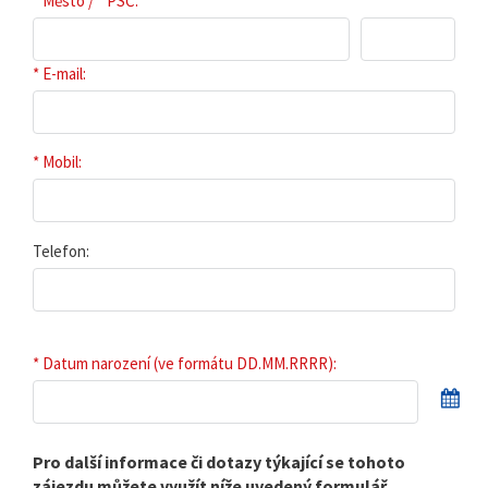
* Město / * PSČ:
* E-mail:
* Mobil:
Telefon:
* Datum narození (ve formátu DD.MM.RRRR):
Pro další informace či dotazy týkající se tohoto
zájezdu můžete využít níže uvedený formulář