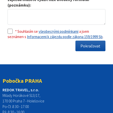
(poznámku):
* Souhlasím se
všeobecnými podmínkami
a jsem
seznámen s
Informacemi k zájezdu podle zákona 159/1999 Sb
.
Pobočka PRAHA
REDOK TRAVEL, s.r.o.
Milady Horákové 513/17,
170 00 Praha 7 - Holešovice
Po-Čt:
8:30 - 17:00
Pá:
8:30 - 16:00