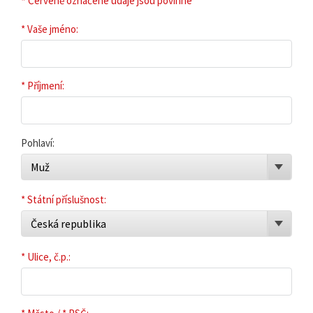
*
Červeně označené údaje jsou povinné
* Vaše jméno:
* Příjmení:
Pohlaví:
Muž
* Státní příslušnost:
Česká republika
* Ulice, č.p.: