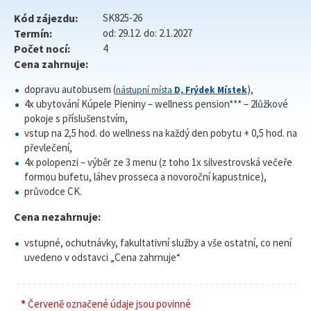
Kód zájezdu:
SK825-26
Termín:
od: 29.12. do: 2.1.2027
Počet nocí:
4
Cena zahrnuje:
dopravu autobusem (
),
nástupní místa
D, Frýdek Místek
4x ubytování Kúpele Pieniny – wellness pension*** – 2lůžkové
pokoje s příslušenstvím,
vstup na 2,5 hod. do wellness na každý den pobytu + 0,5 hod. na
převlečení,
4x polopenzi – výběr ze 3 menu (z toho 1x silvestrovská večeře
formou bufetu, láhev prosseca a novoroční kapustnice),
průvodce CK.
Cena nezahrnuje:
vstupné, ochutnávky, fakultativní služby a vše ostatní, co není
uvedeno v odstavci „Cena zahrnuje“
*
Červeně označené údaje jsou povinné