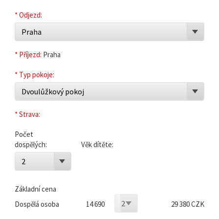
* Odjezd:
Praha
* Příjezd:
Praha
* Typ pokoje:
Dvoulůžkový pokoj
* Strava:
Počet
dospělých:
Věk dítěte:
2
Základní cena
2
Dospělá osoba
14 690
29 380 CZK