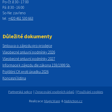
Po-Čt:
8:30 - 17:00
Pá:
8:30 - 16:00
So-Ne:
zavřeno
tel.:
+420 461 530 663
Důležité dokumenty
Smlouva o zájezdu pro prodejce
Všeobecné smluvní podmínky
2026
Všeobecné smluvní podmínky 2027
Informace k zájezdu dle zákona 159/1999 Sb.
Pojištění CK proti úpadku
2026
Koncesní listina
Partnerská sekce
|
Zpracování osobních údajů
|
Používání cookies
Realizace:
MagicWare
&
NetAction.cz