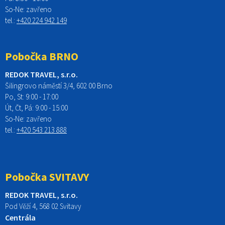
So-Ne:
zavřeno
tel.:
+420 224 942 149
Pobočka BRNO
REDOK TRAVEL, s.r.o.
Šilingrovo náměstí 3/4, 602 00 Brno
Po, St:
9:00 - 17:00
Út, Čt, Pá: 9:00 - 15:00
So-Ne:
zavřeno
tel.:
+420 543 213 888
Pobočka SVITAVY
REDOK TRAVEL, s.r.o.
Pod Věží 4, 568 02 Svitavy
Centrála