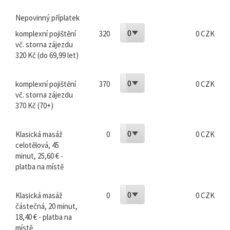
Nepovinný příplatek
0
komplexní pojištění
320
0 CZK
vč. storna zájezdu
320 Kč (do 69,99 let)
0
komplexní pojištění
370
0 CZK
vč. storna zájezdu
370 Kč (70+)
0
Klasická masáž
0
0 CZK
celotělová, 45
minut, 25,60 € -
platba na místě
0
Klasická masáž
0
0 CZK
částečná, 20 minut,
18,40 € - platba na
místě