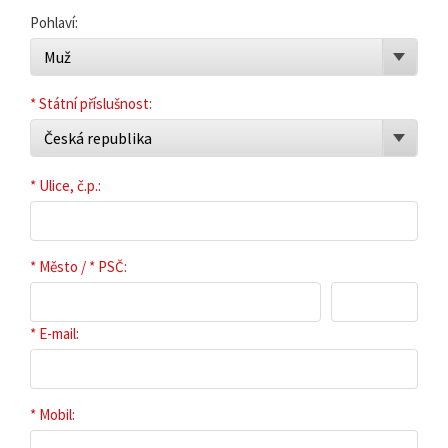
Pohlaví:
Muž
* Státní příslušnost:
Česká republika
* Ulice, č.p.:
* Město / * PSČ:
* E-mail:
* Mobil: