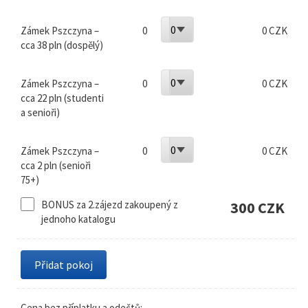
0
Zámek Pszczyna –
0
0 CZK
cca 38 pln (dospělý)
0
Zámek Pszczyna –
0
0 CZK
cca 22 pln (studenti
a senioři)
0
Zámek Pszczyna –
0
0 CZK
cca 2 pln (senioři
75+)
BONUS za 2.zájezd zakoupený z
300 CZK
jednoho katalogu
Cena bez příplatku a odečtů: