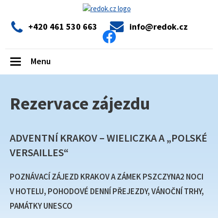
+420 461 530 663
info@redok.cz
Menu
Toggle
navigation
Rezervace zájezdu
ADVENTNÍ KRAKOV – WIELICZKA A „POLSKÉ
VERSAILLES“
POZNÁVACÍ ZÁJEZD KRAKOV A ZÁMEK PSZCZYNA2 NOCI
V HOTELU, POHODOVÉ DENNÍ PŘEJEZDY, VÁNOČNÍ TRHY,
PAMÁTKY UNESCO