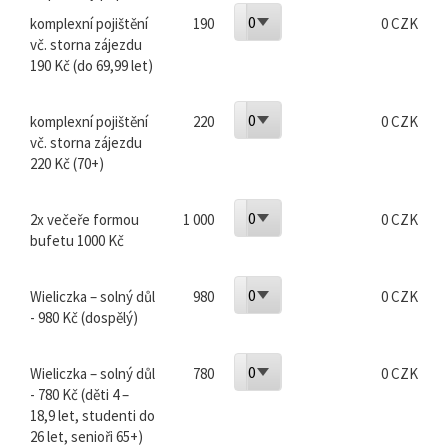
0
komplexní pojištění
190
0 CZK
vč. storna zájezdu
190 Kč (do 69,99 let)
0
komplexní pojištění
220
0 CZK
vč. storna zájezdu
220 Kč (70+)
0
2x večeře formou
1 000
0 CZK
bufetu 1000 Kč
0
Wieliczka – solný důl
980
0 CZK
- 980 Kč (dospělý)
0
Wieliczka – solný důl
780
0 CZK
- 780 Kč (děti 4 –
18,9 let, studenti do
26 let, senioři 65+)