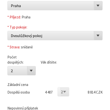
Praha
* Příjezd:
Praha
* Typ pokoje:
Dvoulůžkový pokoj
* Strava:
snídaně
Počet
dospělých:
Věk dítěte:
2
Základní cena
2
Dospělá osoba
4 407
8 814 CZK
Nepovinný příplatek