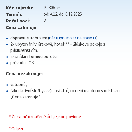
Kód zájezdu:
PL806-26
Termín:
od: 4.12. do: 6.12.2026
Počet nocí:
2
Cena zahrnuje:
dopravu autobusem (
nástupní místa na trase
D
),
2x ubytování v Krakově, hotel*** – 2lůžkové pokoje s
příslušenstvím,
2x snídani formou bufetu,
průvodce CK.
Cena nezahrnuje:
vstupné,
fakultativní služby a vše ostatní, co není uvedeno v odstavci
„Cena zahrnuje“.
*
Červeně označené údaje jsou povinné
* Odjezd: