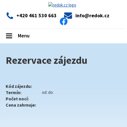
+420 461 530 663
info@redok.cz
Menu
Toggle
navigation
Rezervace zájezdu
Kód zájezdu:
Termín:
od: do:
Počet nocí:
Cena zahrnuje: