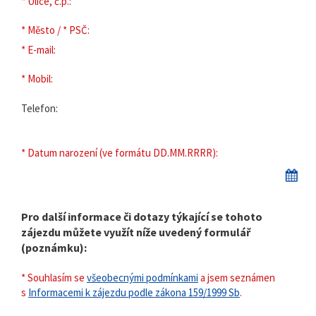
* Ulice, č.p.:
* Město / * PSČ:
* E-mail:
* Mobil:
Telefon:
* Datum narození (ve formátu DD.MM.RRRR):
Pro další informace či dotazy týkající se tohoto
zájezdu můžete využít níže uvedený formulář
(poznámku):
* Souhlasím se
všeobecnými podmínkami
a jsem seznámen
s
Informacemi k zájezdu podle zákona 159/1999 Sb
.