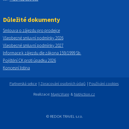
Důležité dokumenty
Smlouva o zájezdu pro prodejce
Všeobecné smluvní podmínky
2026
Všeobecné smluvní podmínky 2027
Informace k zájezdu dle zákona 159/1999 Sb.
Pojištění CK proti úpadku
2026
Koncesní listina
Partnerská sekce
|
Zpracování osobních údajů
|
Používání cookies
Realizace:
MagicWare
&
NetAction.cz
© REDOK TRAVEL s.r.o.