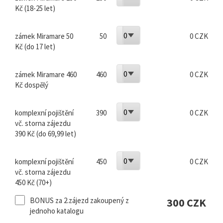
Kč (18-25 let)
0
zámek Miramare 50
50
0 CZK
Kč (do 17 let)
0
zámek Miramare 460
460
0 CZK
Kč dospělý
0
komplexní pojištění
390
0 CZK
vč. storna zájezdu
390 Kč (do 69,99 let)
0
komplexní pojištění
450
0 CZK
vč. storna zájezdu
450 Kč (70+)
BONUS za 2.zájezd zakoupený z
300 CZK
jednoho katalogu