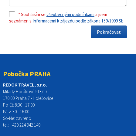
* Souhlasím se
všeobecnými podmínkami
a jsem
seznámen s
Informacemi k zájezdu podle zákona 159/1999 Sb
.
Pobočka PRAHA
REDOK TRAVEL, s.r.o.
Milady Horákové 513/17,
170 00 Praha 7 - Holešovice
Po-Čt:
8:30 - 17:00
Pá:
8:30 - 16:00
So-Ne:
zavřeno
tel.:
+420 224 942 149