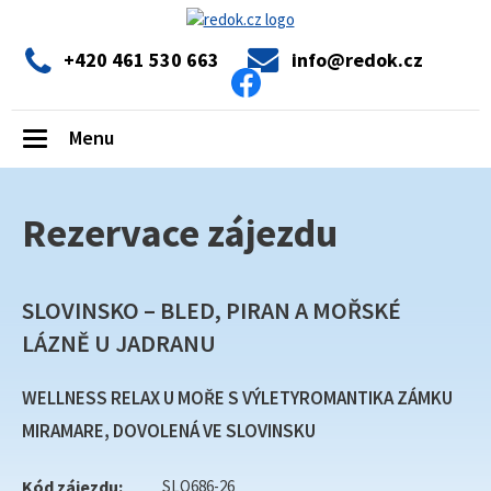
+420 461 530 663
info@redok.cz
Menu
Toggle
navigation
Rezervace zájezdu
SLOVINSKO – BLED, PIRAN A MOŘSKÉ
LÁZNĚ U JADRANU
WELLNESS RELAX U MOŘE S VÝLETYROMANTIKA ZÁMKU
MIRAMARE, DOVOLENÁ VE SLOVINSKU
Kód zájezdu:
SLO686-26