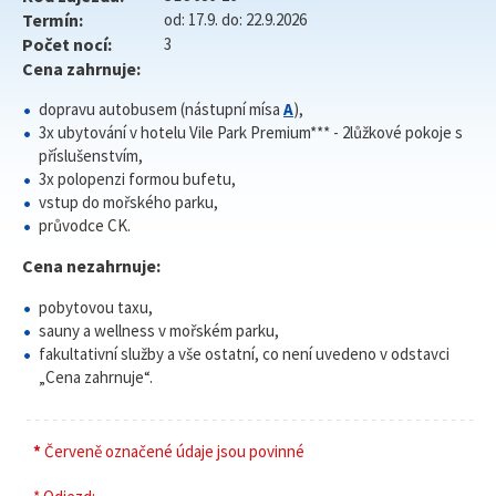
Termín:
od: 17.9. do: 22.9.2026
Počet nocí:
3
Cena zahrnuje:
dopravu autobusem (nástupní mísa
A
),
3x ubytování v hotelu Vile Park Premium*** - 2lůžkové pokoje s
příslušenstvím,
3x polopenzi formou bufetu,
vstup do mořského parku,
průvodce CK.
Cena nezahrnuje:
pobytovou taxu,
sauny a wellness v mořském parku,
fakultativní služby a vše ostatní, co není uvedeno v odstavci
„Cena zahrnuje“.
*
Červeně označené údaje jsou povinné