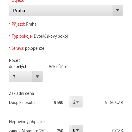
* Odjezd:
Praha
* Příjezd:
Praha
* Typ pokoje:
Dvoulůžkový pokoj
* Strava:
polopenze
Počet
dospělých:
Věk dítěte:
2
Základní cena
2
Dospělá osoba
9 590
19 180 CZK
Nepovinný příplatek
0
zámek Miramare 250
250
0 CZK