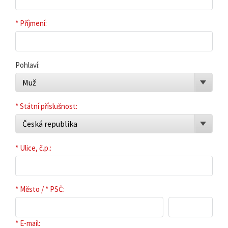
* Příjmení:
Pohlaví:
Muž
* Státní příslušnost:
Česká republika
* Ulice, č.p.:
* Město / * PSČ:
* E-mail: